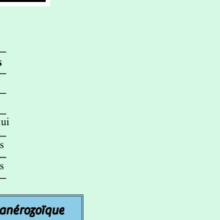
anérozoïque