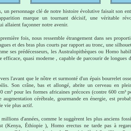
s, un personnage clé de notre histoire évolutive faisait son e
apparition marque un tournant décisif, une véritable rév
ui allaient façonner notre avenir.
 première fois, nous ressemble étrangement dans ses proport
ues et des bras plus courts par rapport au tronc, une silhouett
me ses prédécesseurs, les Australopithèques ou Homo habilis
 efficace, quasi moderne , capable de parcourir de longues d
 vers l'avant que le nôtre et surmonté d'un épais bourrelet os
lis. Son crâne, bas et allongé, abrite un cerveau en ple
0 cm³ pour les formes africaines précoces (contre 600 cm³ 
tte augmentation cérébrale, gourmande en énergie, est prob
 vie plus actif.
 millions d'années, comme le suggèrent les plus anciens foss
st (Kenya, Éthiopie ), Homo erectus ne tarde pas à regar