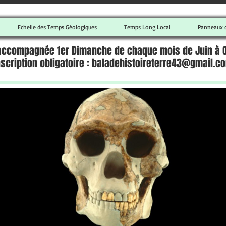
Echelle des Temps Géologiques
Temps Long Local
Panneaux d
 accompagnée 1er Dimanche de chaque mois de Juin à 
nscription obligatoire : baladehistoireterre43@gmail.c