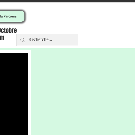
u Parcours
Octobre
om