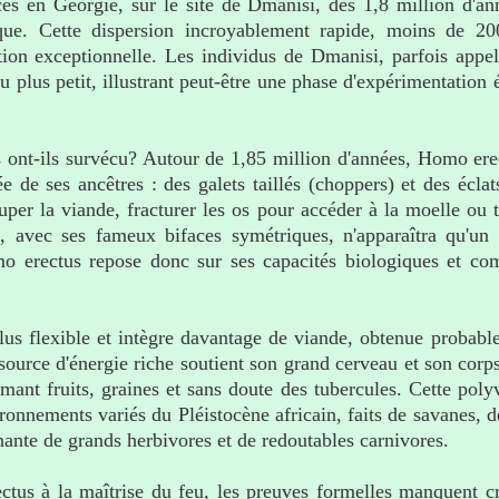
es en Géorgie, sur le site de Dmanisi, dès 1,8 million d'ann
que. Cette dispersion incroyablement rapide, moins de 20
tion exceptionnelle. Les individus de Dmanisi, parfois app
u plus petit, illustrant peut-être une phase d'expérimentation
nt-ils survécu? Autour de 1,85 million d'années, Homo erectu
 de ses ancêtres : des galets taillés (choppers) et des éclat
per la viande, fracturer les os pour accéder à la moelle ou tr
, avec ses fameux bifaces symétriques, n'apparaîtra qu'un 
mo erectus repose donc sur ses capacités biologiques et co
lus flexible et intègre davantage de viande, obtenue probabl
source d'énergie riche soutient son grand cerveau et son corps
ant fruits, graines et sans doute des tubercules. Cette poly
ronnements variés du Pléistocène africain, faits de savanes, de
nante de grands herbivores et de redoutables carnivores.
ctus à la maîtrise du feu, les preuves formelles manquent c